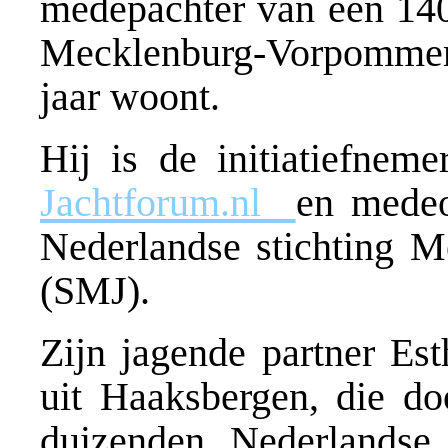
medepachter van een 140
Mecklenburg-Vorpommern,
jaar woont.
Hij is de initiatiefnem
Jachtforum.nl
en medeo
Nederlandse stichting M
(SMJ).
Zijn jagende partner E
uit Haaksbergen, die do
duizenden Nederlandse