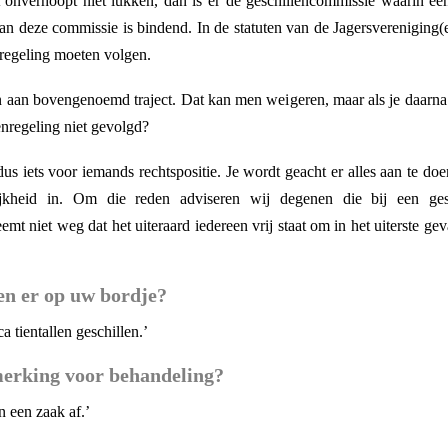
et onverhoopt niet lukken, dan is er de geschillencommissie waarin e
van deze commissie is bindend. In de statuten van de Jagersvereniging
regeling moeten volgen.
aan bovengenoemd traject. Dat kan men weigeren, maar als je daarna v
enregeling niet gevolgd?
dus iets voor iemands rechtspositie. Je wordt geacht er alles aan te do
jkheid in. Om die reden adviseren wij degenen die bij een ges
emt niet weg dat het uiteraard iedereen vrij staat om in het uiterste ge
en er op uw bordje?
a tientallen geschillen.’
erking voor behandeling?
n een zaak af.’