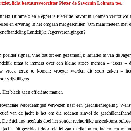
itziet, licht bestuursvoorzitter
Pieter de Savornin Lohman toe.
enheid Hummelo en Keppel is Pieter de Savornin Lohman vertrouwd me
sstelsel en ervaring in het omgaan met geschillen. Om maar meteen met d
llenafhandeling Landelijke Jagersverenigingen?
en positief signaal vind dat dit een gezamenlijk initiatief is van de Ja
ndelijk praat je immers over een kleine groep mensen – jagers –
w vraag terug te komen: vroeger werden dit soort zaken – het
r vrijwilligers.
 Het bleek geen efficiënte manier.
rovinciale verordeningen verwezen naar een geschillenregeling. Welisw
ectief van de jacht is het om die redenen zinvol de geschillenafhand
. De Stichting heeft als doel het zonder rechterlijke tussenkomst oplos
 jacht. Dit geschiedt door middel van mediation en, indien een minneli