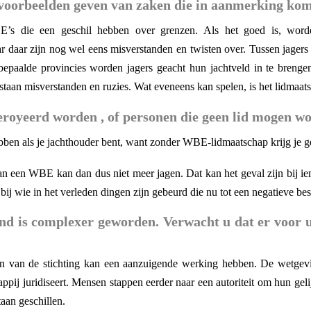
 voorbeelden geven van zaken die in aanmerking ko
E’s die een geschil hebben over grenzen. Als het goed is, worde
r daar zijn nog wel eens misverstanden en twisten over. Tussen jagers 
 bepaalde provincies worden jagers geacht hun jachtveld in te bre
staan misverstanden en ruzies. Wat eveneens kan spelen, is het lidma
eroyeerd worden , of personen die geen lid mogen w
ben als je jachthouder bent, want zonder WBE-lidmaatschap krijg je ge
n een WBE kan dan dus niet meer jagen. Dat kan het geval zijn bij i
f bij wie in het verleden dingen zijn gebeurd die nu tot een negatieve be
and is complexer geworden. Verwacht u dat er voor 
eren van de stichting kan een aanzuigende werking hebben. De wetgev
appij juridiseert. Mensen stappen eerder naar een autoriteit om hun gel
an geschillen.