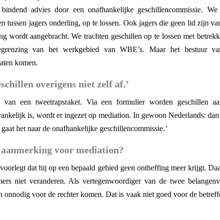
 bindend advies door een onafhankelijke geschillencommissie. We 
n tussen jagers onderling, op te lossen. Ook jagers die geen lid zijn va
chting wordt aangebracht. We trachten geschillen op te lossen met betr
begrenzing van het werkgebied van WBE’s. Maar het bestuur van
laten komen.
schillen overigens niet zelf af.’
 van een tweetrapsraket. Via een formulier worden geschillen aan
tvankelijk is, wordt er ingezet op mediation. In gewoon Nederlands: dan
, gaat het naar de onafhankelijke geschillencommissie.’
n aanmerking voor mediation?
voorlegt dat hij op een bepaald gebied geen ontheffing meer krijgt. Da
mmers niet veranderen. Als vertegenwoordiger van de twee belangen
onnodig voor de rechter komen. Dat is vaak niet goed voor de betreffen