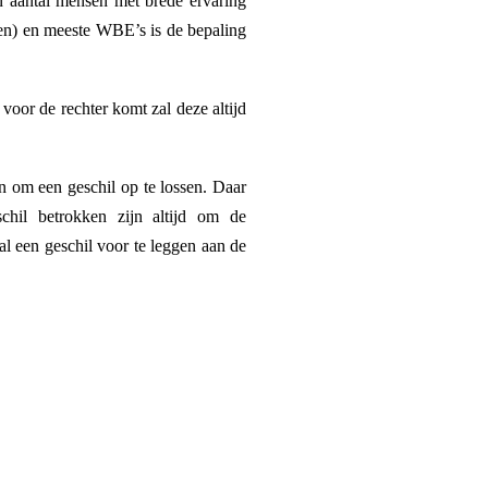
en aantal mensen met brede ervaring
(en) en meeste WBE’s is de bepaling
oor de rechter komt zal deze altijd
en om een geschil op te lossen. Daar
chil betrokken zijn altijd om de
val een geschil voor te leggen aan de