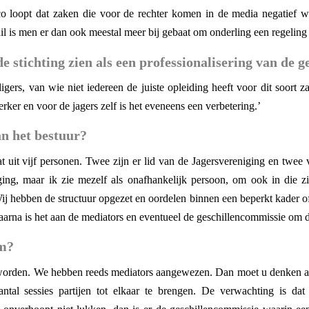
co loopt dat zaken die voor de rechter komen in de media negatief
chil is men er dan ook meestal meer bij gebaat om onderling een regeling t
e stichting zien als een professionalisering van de 
lligers, van wie niet iedereen de juiste opleiding heeft voor dit soor
erker en voor de jagers zelf is het eveneens een verbetering.’
an het bestuur?
at uit vijf personen. Twee zijn er lid van de Jagersvereniging en twe
ging, maar ik zie mezelf als onafhankelijk persoon, om ook in die z
 Wij hebben de structuur opgezet en oordelen binnen een beperkt kader
daarna is het aan de mediators en eventueel de geschillencommissie om 
am?
d worden. We hebben reeds mediators aangewezen. Dan moet u denken aa
ntal sessies partijen tot elkaar te brengen. De verwachting is dat