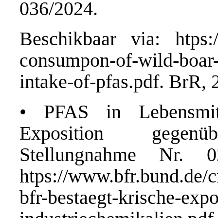
036/2024.
Beschikbaar via: htps:/
consumpon-of-wild-boar-l
intake-of-pfas.pdf. BrR, 
• PFAS in Lebensmite
Exposition gegenübe
Stellungnahme Nr. 0
htps://www.bfr.bund.de/c
bfr-bestaegt-krische-exp