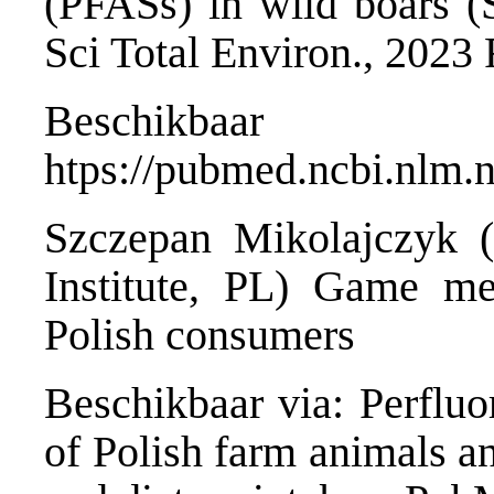
(PFASs) in wild boars (S
Sci Total Environ., 2023
Beschik
htps://pubmed.ncbi.nlm.
Szczepan Mikolajczyk (
Institute, PL) Game m
Polish consumers
Beschikbaar via: Perfluo
of Polish farm animals a