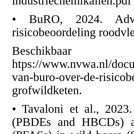
industriechemikalien.pdf
• BuRO, 2024. Ad
risicobeoordeling roodvl
Beschik
htps://www.nvwa.nl/docum
van-buro-over-de-risicob
grofwildketen.
• Tavaloni et al., 2023
(PBDEs and HBCDs) and