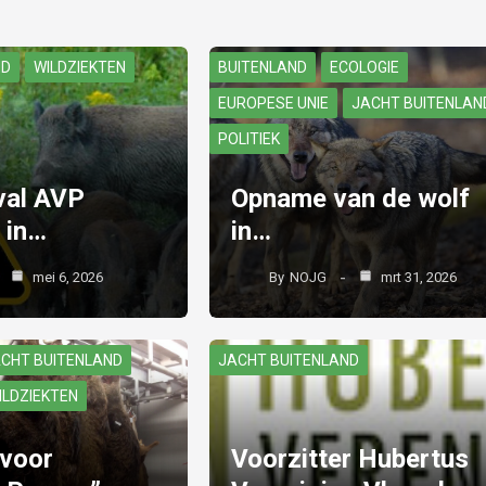
ND
WILDZIEKTEN
BUITENLAND
ECOLOGIE
EUROPESE UNIE
JACHT BUITENLAN
POLITIEK
val AVP
Opname van de wolf
 in…
in…
mei 6, 2026
By
NOJG
mrt 31, 2026
CHT BUITENLAND
JACHT BUITENLAND
ILDZIEKTEN
 voor
Voorzitter Hubertus