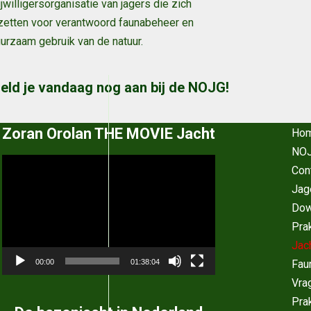
ijwilligersorganisatie van jagers die zich
zetten voor verantwoord faunabeheer en
urzaam gebruik van de natuur
.
eld je vandaag nog aan bij de NOJG!
Zoran Orolan THE MOVIE Jacht
Ho
NOJ
Videospeler
Con
Jag
Dow
Pra
Jac
Fau
00:00
01:38:04
Vra
Pra