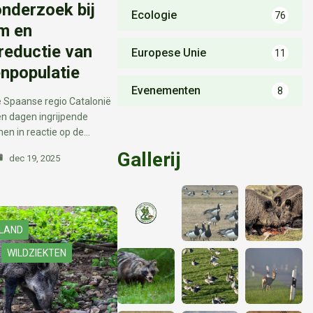
onderzoek bij
Ecologie
76
um en
reductie van
Europese Unie
11
enpopulatie
Evenementen
8
de Spaanse regio Catalonië
n dagen ingrijpende
n in reactie op de…
Gallerij
dec 19, 2025
NLAND
WILDZIEKTEN