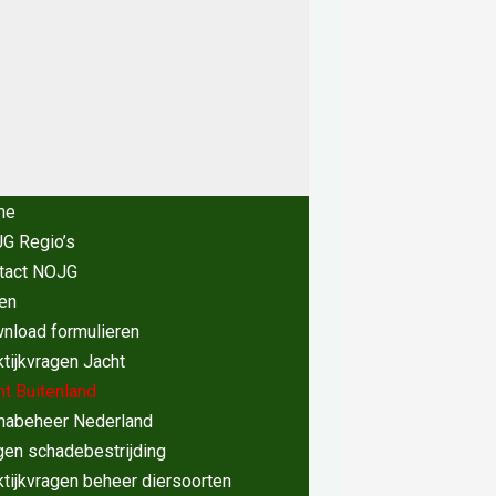
me
G Regio’s
tact NOJG
en
nload formulieren
ktijkvragen Jacht
ht Buitenland
nabeheer Nederland
gen schadebestrijding
ktijkvragen beheer diersoorten