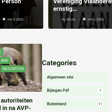
 Person”
Vereniging Vlaandere
ernstig…
mrt 9, 2026
By
NOJG
mrt 5, 2026
E
NLAND
Categories
WILDZIEKTEN
Algemeen site
Bijlagen Pdf
1
autoriteiten
Buitenland
11
d in na AVP-