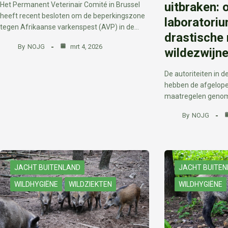
uitbraken: 
Het Permanent Veterinair Comité in Brussel
heeft recent besloten om de beperkingszone
laboratori
tegen Afrikaanse varkenspest (AVP) in de…
drastische 
By
NOJG
mrt 4, 2026
wildezwijn
De autoriteiten in 
hebben de afgelope
maatregelen genome
By
NOJG
JACHT BUITENLAND
JACHT BUITE
WILDHYGIËNE
WILDZIEKTEN
WILDHYGIËNE