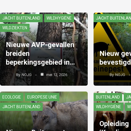
JACHT BUITENLAND
WILDHYGIËNE
JACHT BUITENLA
WILDZIEKTEN
Nieuwe AVP-gevallen
breiden
Nieuw ge
beperkingsgebied in…
bevestigd
By
NOJG
mei 12, 2026
By
NOJG
ECOLOGIE
EUROPESE UNIE
BUITENLAND
JA
JACHT BUITENLAND
WILDHYGIËNE
W
Opleiding