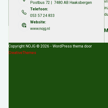
vr
Postbus 72 | 7480 AB Haaksbergen
in
Telefoon:
du
053 57 24 833
Website:
www.nojg.nl
M
Copyright NOJG © 2026 - WordPress thema door
CreativeThemes