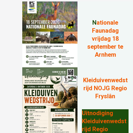
N
ationale
Faunadag
vrijdag 18
september te
Arnhem
Kleiduivenwedst
rijd NOJG Regio
Fryslân
Uitnodiging
Kleiduivenwedst
rijd Regio