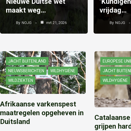
Nieuwe Duitse wet
‘Kundigen
maakt weg…
vrijdag…
By
NOJG
mrt 21, 2026
By
NOJG
JACHT BUITENLAND
EUROPESE UNI
NIEUWSBERICHTEN
WILDHYGIËNE
JACHT BUITE
WILDZIEKTEN
WILDHYGIËNE
Afrikaanse varkenspest
maatregelen opgeheven in
Catalaanse 
Duitsland
grijpen har