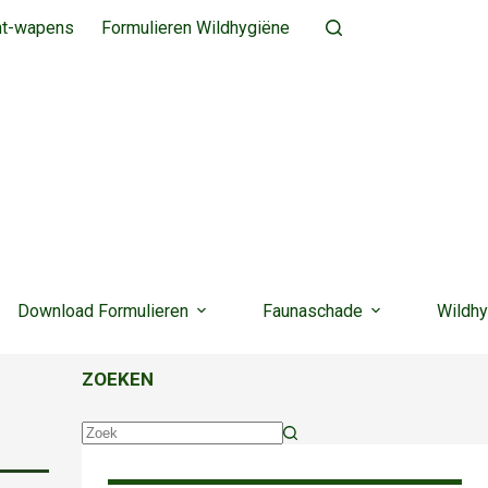
ht-wapens
Formulieren Wildhygiëne
Download Formulieren
Faunaschade
Wildhy
ZOEKEN
Geen
resultaten