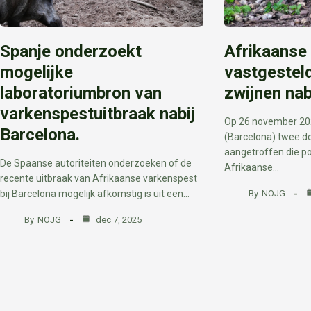
Spanje onderzoekt
Afrikaanse
mogelijke
vastgesteld
laboratoriumbron van
zwijnen nab
varkenspestuitbraak nabij
Op 26 november 2025
Barcelona.
(Barcelona) twee d
aangetroffen die po
De Spaanse autoriteiten onderzoeken of de
Afrikaanse…
recente uitbraak van Afrikaanse varkenspest
bij Barcelona mogelijk afkomstig is uit een…
By
NOJG
By
NOJG
dec 7, 2025