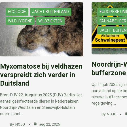
ECOLOGIE
JACHT BUITENLAND
EUROPESE UNI
WILDHYGIËNE
WILDZIEKTEN
FAUNABEHEER
JACHT BUITE
Noordrijn-W
Myxomatose bij veldhazen
bufferzone
verspreidt zich verder in
Duitsland
Op 11 juli 2025 zijn
aanvullend op de b
Bron: DJV 22. Augustus 2025 (DJV) Berlijn Het
nieuwe bufferzones
aantal geïnfecteerde dieren in Nedersaksen,
regelgeving.…
Noordrijn-Westfalen en Sleeswijk-Holstein
neemt snel…
By
NOJG
By
NOJG
aug 22, 2025