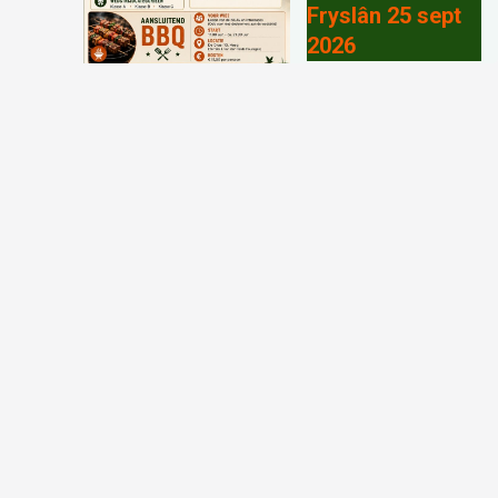
Fryslân 25 sept
2026