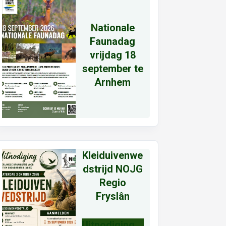
N
ationale
Faunadag
vrijdag 18
september te
Arnhem
Kleiduivenwe
dstrijd NOJG
Regio
Fryslân
Uitnodiging