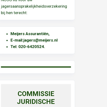
jagersaansprakelijkheidsverzekering
bij hen terecht:
Meijers Assurantiën
,
E-mail:
jagers@meijers.nl
T
el: 020-6420524.
COMMISSIE
JURIDISCHE