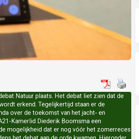
bat Natuur plaats. Het debat liet zien dat de
wordt erkend. Tegelijkertijd staan er de
nda over de toekomst van het jacht- en
 JA21-Kamerlid Diederik Boomsma een
e mogelijkheid dat er nog vóór het zomerreces
dens het debat aan de orde kwamen. Hieronder