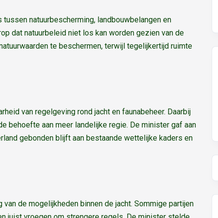
s tussen natuurbescherming, landbouwbelangen en
p dat natuurbeleid niet los kan worden gezien van de
m natuurwaarden te beschermen, terwijl tegelijkertijd ruimte
heid van regelgeving rond jacht en faunabeheer. Daarbij
 behoefte aan meer landelijke regie. De minister gaf aan
land gebonden blijft aan bestaande wettelijke kaders en
g van de mogelijkheden binnen de jacht. Sommige partijen
ren juist vroegen om strengere regels. De minister stelde