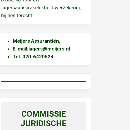
jagersaansprakelijkheidsverzekering
bij hen terecht:
Meijers Assurantiën
,
E-mail:
jagers@meijers.nl
T
el: 020-6420524.
COMMISSIE
JURIDISCHE