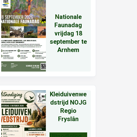
N
ationale
Faunadag
vrijdag 18
september te
Arnhem
Kleiduivenwe
dstrijd NOJG
Regio
Fryslân
Uitnodiging