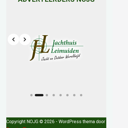
Slide 2 of 8
h
Copyright NOJG © 2026 - WordPress thema door