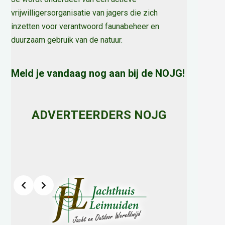
vrijwilligersorganisatie van jagers die zich
inzetten voor verantwoord faunabeheer en
duurzaam gebruik van de natuur
.
Meld je vandaag nog aan bij de NOJG!
ADVERTEERDERS NOJG
Slide 2 of 8
h