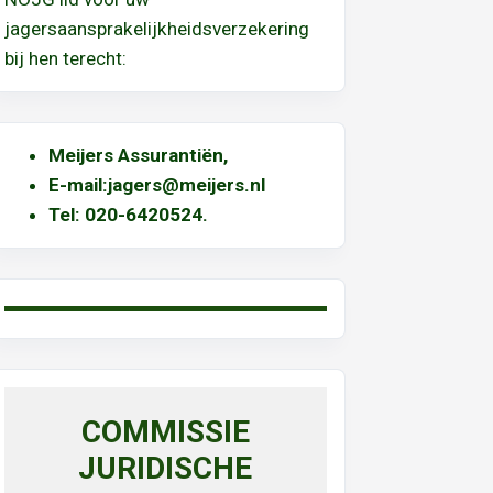
jagersaansprakelijkheidsverzekering
bij hen terecht:
Meijers Assurantiën
,
E-mail:
jagers@meijers.nl
T
el: 020-6420524.
COMMISSIE
JURIDISCHE