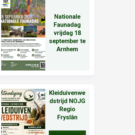
N
ationale
Faunadag
vrijdag 18
september te
Arnhem
Kleiduivenwe
dstrijd NOJG
Regio
Fryslân
Uitnodiging