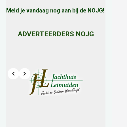
Meld je vandaag nog aan bij de NOJG!
ADVERTEERDERS NOJG
Slide 2 of 8
h