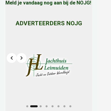
Meld je vandaag nog aan bij de NOJG!
ADVERTEERDERS NOJG
Slide 2 of 8
h