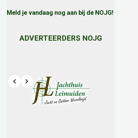
Meld je vandaag nog aan bij de NOJG!
ADVERTEERDERS NOJG
Slide 2 of 8
h