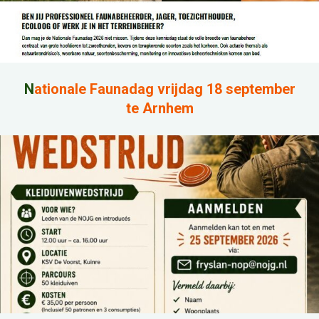
N
ationale Faunadag vrijdag 18 september
te Arnhem