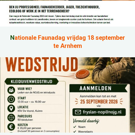
N
ationale Faunadag vrijdag 18 september
te Arnhem