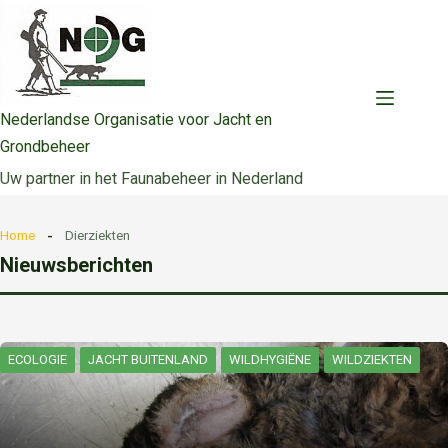
Ga
naar
de
inhoud
Nederlandse Organisatie voor Jacht en
Grondbeheer
Uw partner in het Faunabeheer in Nederland
Home
Dierziekten
Nieuwsberichten
ECOLOGIE
JACHT BUITENLAND
WILDHYGIËNE
WILDZIEKTEN