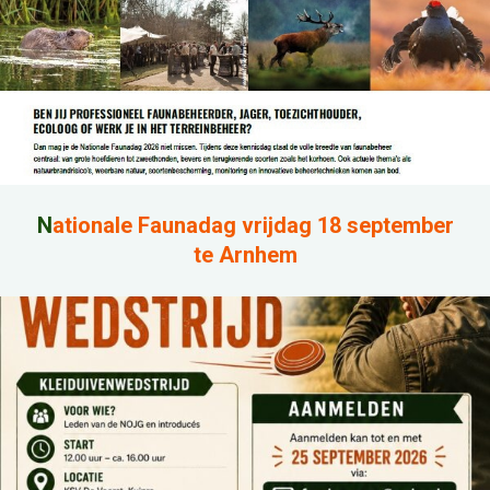
N
ationale Faunadag vrijdag 18 september
te Arnhem