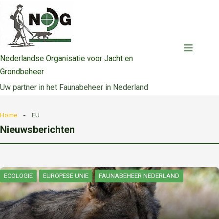
Ga
naar
de
inhoud
Nederlandse Organisatie voor Jacht en
Grondbeheer
Uw partner in het Faunabeheer in Nederland
Home
EU
Nieuwsberichten
ECOLOGIE
EUROPESE UNIE
FAUNABEHEER NEDERLAND