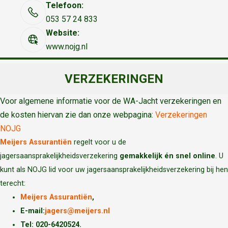
Telefoon:
053 57 24 833
Website:
www.nojg.nl
VERZEKERINGEN
Voor algemene informatie voor de WA-Jacht verzekeringen en
de kosten hiervan zie dan onze webpagina:
Verzekeringen
NOJG
Meijers Assurantiën
regelt voor u de
jagersaansprakelijkheidsverzekering
gemakkelijk én snel online
. U
kunt als NOJG lid voor uw jagersaansprakelijkheidsverzekering bij hen
terecht:
Meijers Assurantiën
,
E-mail:
jagers@meijers.nl
T
el: 020-6420524.