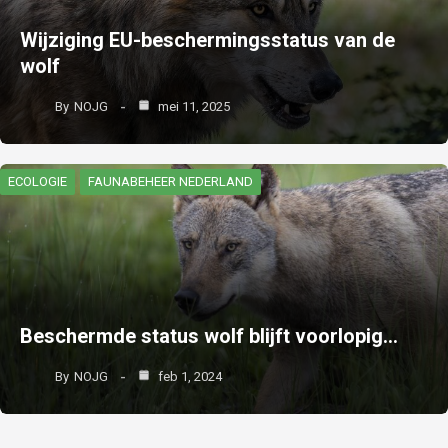
Wijziging EU-beschermingsstatus van de
wolf
By
NOJG
mei 11, 2025
ECOLOGIE
FAUNABEHEER NEDERLAND
Beschermde status wolf blijft voorlopig…
By
NOJG
feb 1, 2024