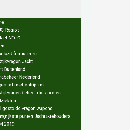
me
G Regio’s
tact NOJG
en
nload formulieren
ktijkvragen Jacht
ht Buitenland
nabeheer Nederland
gen schadebestrijding
ktijkvragen beheer diersoorten
dziekten
l gestelde vragen wapens
angrijkste punten Jachtaktehouders
M 2019