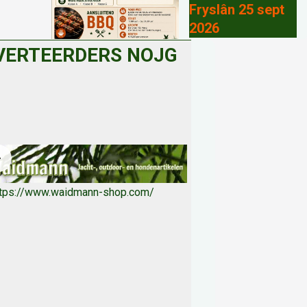
Fryslân 25 sept
2026
VERTEERDERS NOJG
ttps://www.waidmann-shop.com/