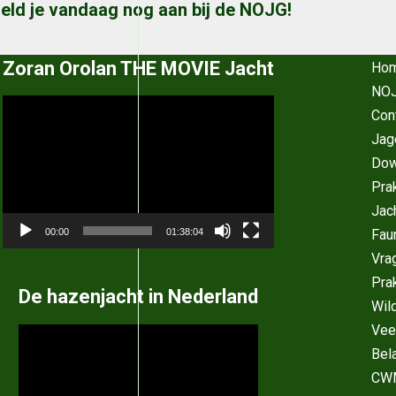
eld je vandaag nog aan bij de NOJG!
Zoran Orolan THE MOVIE Jacht
Ho
NOJ
Videospeler
Con
Jag
Dow
Pra
Jac
Fau
00:00
01:38:04
Vra
Pra
De hazenjacht in Nederland
Wil
Vee
Videospeler
Bel
CW