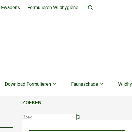
ht-wapens
Formulieren Wildhygiëne
Download Formulieren
Faunaschade
Wildhy
ZOEKEN
Geen
resultaten