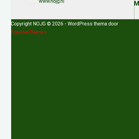
www.nojg.nl
M
Copyright NOJG © 2026 - WordPress thema door
CreativeThemes