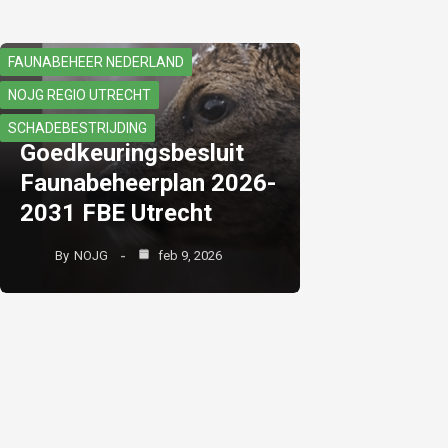
FAUNABEHEER NEDERLAND
NOJG REGIO UTRECHT
SCHADEBESTRIJDING
Goedkeuringsbesluit
Faunabeheerplan 2026-
2031 FBE Utrecht
By
NOJG
feb 9, 2026