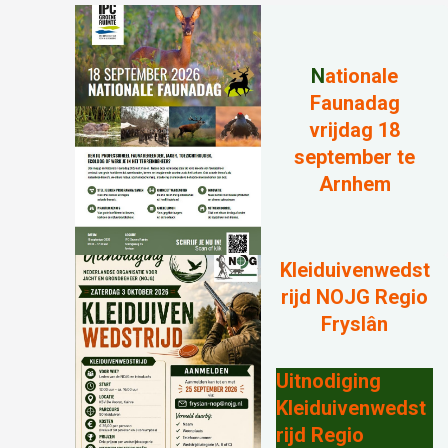
N
ationale
Faunadag
vrijdag 18
september te
Arnhem
Kleiduivenwedst
rijd NOJG Regio
Fryslân
Uitnodiging
Kleiduivenwedst
rijd Regio