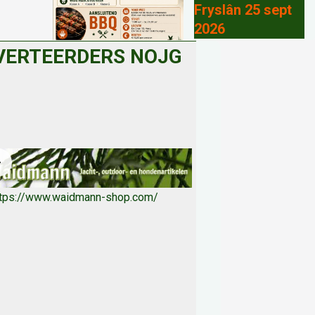
Fryslân 25 sept
2026
VERTEERDERS NOJG
ttps://www.waidmann-shop.com/