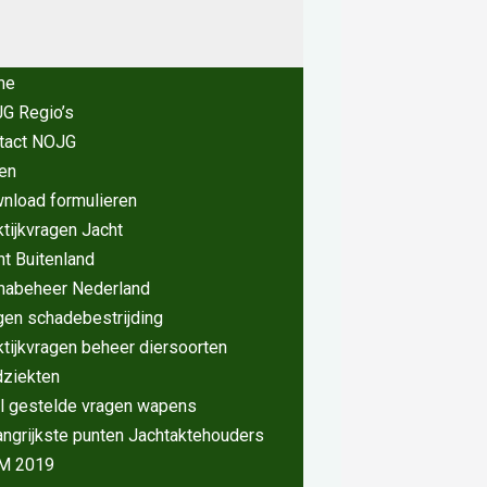
me
G Regio’s
tact NOJG
en
nload formulieren
ktijkvragen Jacht
ht Buitenland
nabeheer Nederland
gen schadebestrijding
ktijkvragen beheer diersoorten
dziekten
l gestelde vragen wapens
angrijkste punten Jachtaktehouders
M 2019