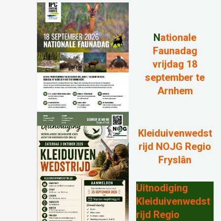
N
ationale
Faunadag
vrijdag 18
september te
Arnhem
Kleiduivenwedst
rijd NOJG Regio
Fryslân
Uitnodiging
Kleiduivenwedst
rijd Regio