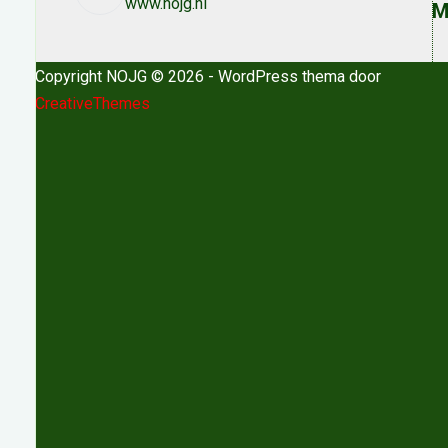
www.nojg.nl
M
Copyright NOJG © 2026 - WordPress thema door
CreativeThemes