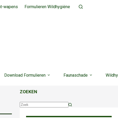
ht-wapens
Formulieren Wildhygiëne
Download Formulieren
Faunaschade
Wildhy
ZOEKEN
Geen
resultaten