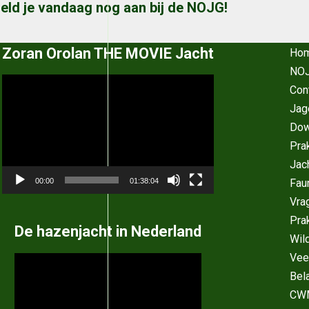
eld je vandaag nog aan bij de NOJG!
Zoran Orolan THE MOVIE Jacht
Ho
NOJ
Videospeler
Con
Jag
Dow
Pra
Jac
Fau
00:00
01:38:04
Vra
Pra
De hazenjacht in Nederland
Wil
Vee
Videospeler
Bel
CW