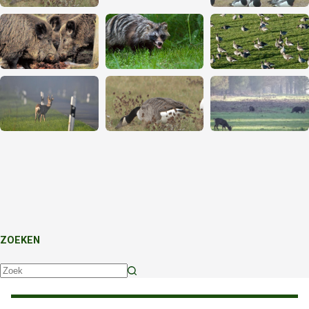
ZOEKEN
Geen
resultaten