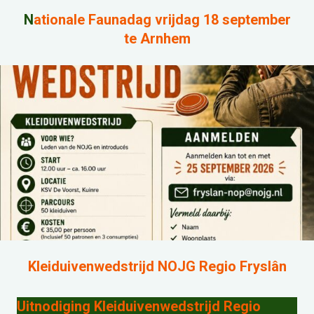
N
ationale Faunadag vrijdag 18 september
te Arnhem
Kleiduivenwedstrijd NOJG Regio Fryslân
Uitnodiging Kleiduivenwedstrijd Regio