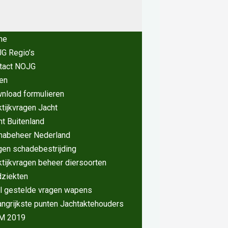
me
G Regio’s
tact NOJG
en
nload formulieren
ktijkvragen Jacht
ht Buitenland
nabeheer Nederland
gen schadebestrijding
ktijkvragen beheer diersoorten
dziekten
l gestelde vragen wapens
angrijkste punten Jachtaktehouders
M 2019