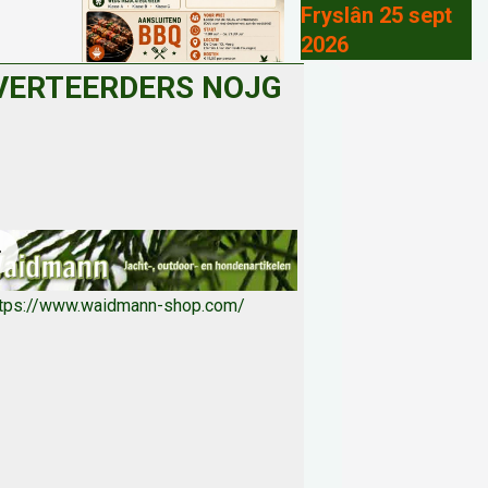
Fryslân 25 sept
2026
VERTEERDERS NOJG
ttps://www.waidmann-shop.com/