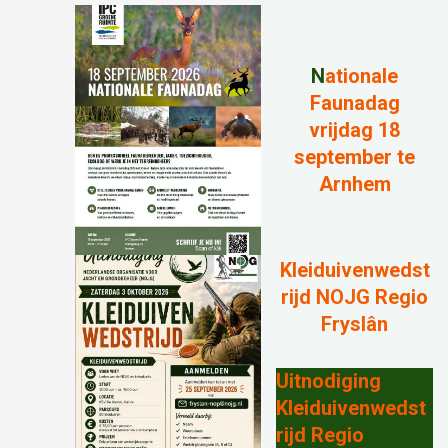
N
ationale
Faunadag
vrijdag 18
september te
Arnhem
Kleiduivenwedst
rijd NOJG Regio
Fryslân
Uitnodiging
Kleiduivenwedst
rijd Regio