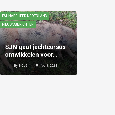
FAUNABEHEER NEDERLAND
NIEUWSBERICHTEN
SJN gaat jachtcursus
ontwikkelen voor…
By
NOJG
feb 3, 2024