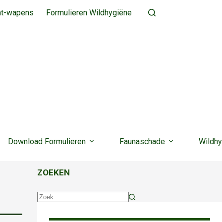
ht-wapens
Formulieren Wildhygiëne
Download Formulieren
Faunaschade
Wildhy
ZOEKEN
Geen
resultaten