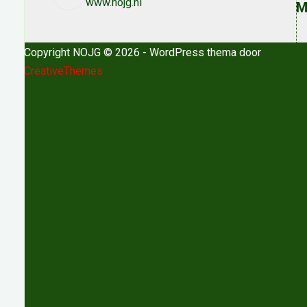
www.nojg.nl
M
Copyright NOJG © 2026 - WordPress thema door
CreativeThemes