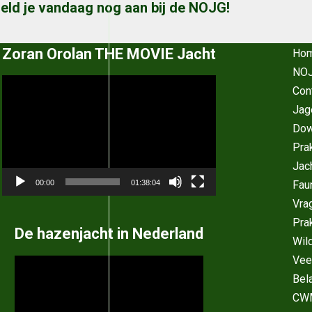
eld je vandaag nog aan bij de NOJG!
Zoran Orolan THE MOVIE Jacht
Ho
NOJ
Videospeler
Con
Jag
Dow
Pra
Jac
Fau
00:00
01:38:04
Vra
Pra
De hazenjacht in Nederland
Wil
Vee
Videospeler
Bel
CW