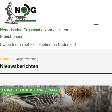
Ga
naar
de
inhoud
Nederlandse Organisatie voor Jacht en
Grondbeheer
Uw partner in het Faunabeheer in Nederland
Home
Jagersverening
Nieuwsberichten
FAUNABEHEER NEDERLAND
NOJG