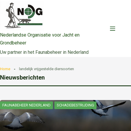
Ga
naar
de
inhoud
Nederlandse Organisatie voor Jacht en
Grondbeheer
Uw partner in het Faunabeheer in Nederland
Home
landelijk vrijgestelde diersoorten
Nieuwsberichten
FAUNABEHEER NEDERLAND
SCHADEBESTRIJDING