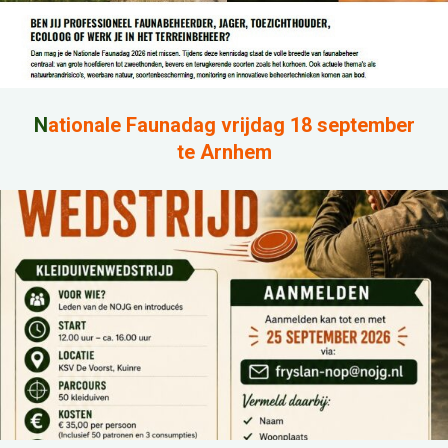
N
ationale Faunadag vrijdag 18 september
te Arnhem