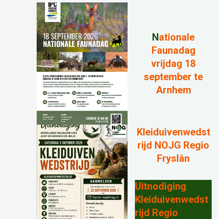
N
ationale
Faunadag
vrijdag 18
september te
Arnhem
Kleiduivenwedst
rijd NOJG Regio
Fryslân
Uitnodiging
Kleiduivenwedst
rijd Regio