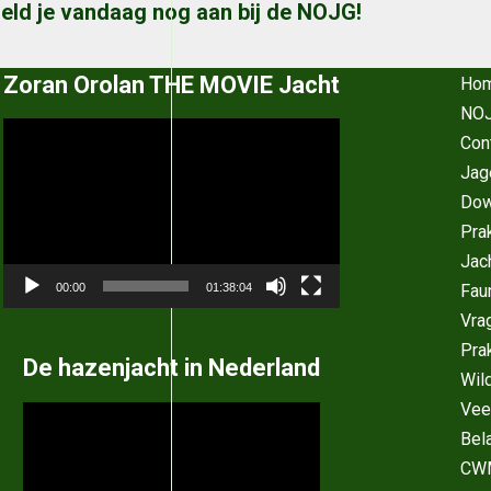
eld je vandaag nog aan bij de NOJG!
Zoran Orolan THE MOVIE Jacht
Ho
NOJ
Videospeler
Con
Jag
Dow
Pra
Jac
Fau
00:00
01:38:04
Vra
Pra
De hazenjacht in Nederland
Wil
Vee
Videospeler
Bel
CW