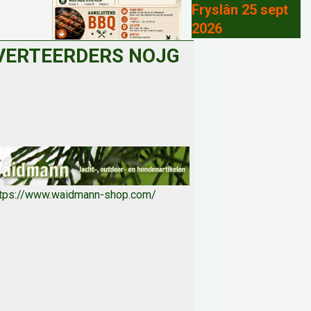
Fryslân 25 sept
2026
VERTEERDERS NOJG
ttps://www.waidmann-shop.com/