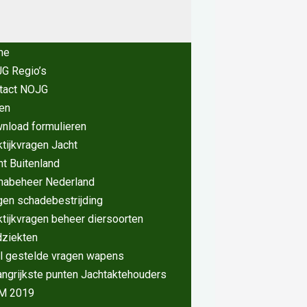
me
G Regio’s
tact NOJG
en
nload formulieren
ktijkvragen Jacht
ht Buitenland
nabeheer Nederland
gen schadebestrijding
ktijkvragen beheer diersoorten
dziekten
l gestelde vragen wapens
angrijkste punten Jachtaktehouders
M 2019