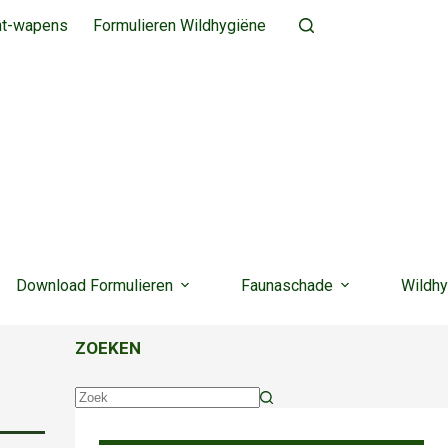
ht-wapens
Formulieren Wildhygiëne
Download Formulieren
Faunaschade
Wildhy
ZOEKEN
Geen
resultaten