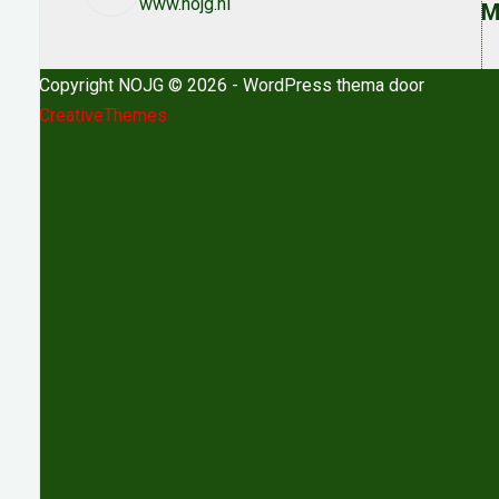
www.nojg.nl
M
Copyright NOJG © 2026 - WordPress thema door
CreativeThemes