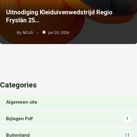
Uitnodiging Kleiduivenwedstrijd Regio
Fryslân 25…
By
NOJG
jun 20, 2026
Categories
Algemeen site
Bijlagen Pdf
1
Buitenland
11