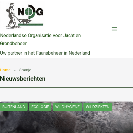
Ga
naar
de
inhoud
Nederlandse Organisatie voor Jacht en
Grondbeheer
Uw partner in het Faunabeheer in Nederland
Home
Spanje
Nieuwsberichten
BUITENLAND
ECOLOGIE
WILDHYGIËNE
WILDZIEKTEN