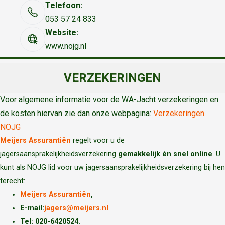
Telefoon:
053 57 24 833
Website:
www.nojg.nl
VERZEKERINGEN
Voor algemene informatie voor de WA-Jacht verzekeringen en
de kosten hiervan zie dan onze webpagina:
Verzekeringen
NOJG
Meijers Assurantiën
regelt voor u de
jagersaansprakelijkheidsverzekering
gemakkelijk én snel online
. U
kunt als NOJG lid voor uw jagersaansprakelijkheidsverzekering bij hen
terecht:
Meijers Assurantiën
,
E-mail:
jagers@meijers.nl
T
el: 020-6420524.