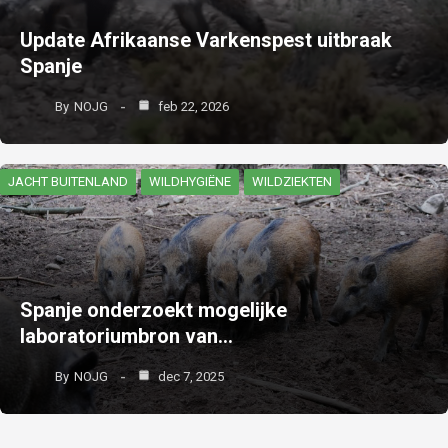
Update Afrikaanse Varkenspest uitbraak
Spanje
By
NOJG
feb 22, 2026
JACHT BUITENLAND
WILDHYGIËNE
WILDZIEKTEN
Spanje onderzoekt mogelijke
laboratoriumbron van…
By
NOJG
dec 7, 2025