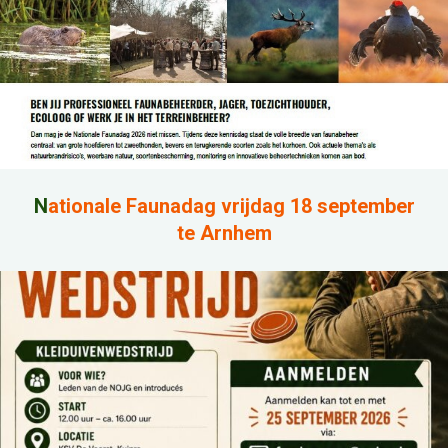
N
ationale Faunadag vrijdag 18 september
te Arnhem