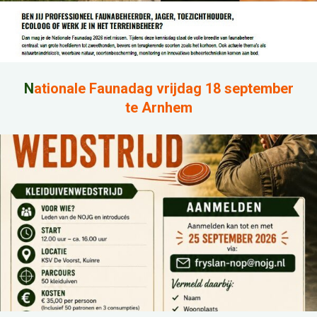
N
ationale Faunadag vrijdag 18 september
te Arnhem