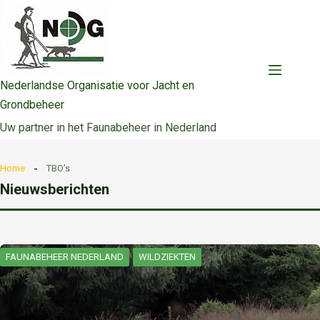
Ga
naar
de
inhoud
Nederlandse Organisatie voor Jacht en
Grondbeheer
Uw partner in het Faunabeheer in Nederland
Home
TBO’s
Nieuwsberichten
FAUNABEHEER NEDERLAND
WILDZIEKTEN