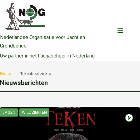
Ga
naar
de
inhoud
Nederlandse Organisatie voor Jacht en
Grondbeheer
Uw partner in het Faunabeheer in Nederland
Home
Tekenbeet ziekte
Nieuwsberichten
JAGEN
WILDZIEKTEN