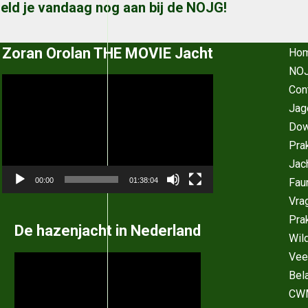
eld je vandaag nog aan bij de NOJG!
Zoran Orolan THE MOVIE Jacht
Ho
NOJ
Videospeler
Con
Jag
Dow
Pra
Jac
Fau
00:00
01:38:04
Vra
Pra
De hazenjacht in Nederland
Wil
Vee
Videospeler
Bel
CW