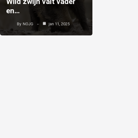
Wild zwijn valt vader
en…
By
NOJG
jan 11, 2025