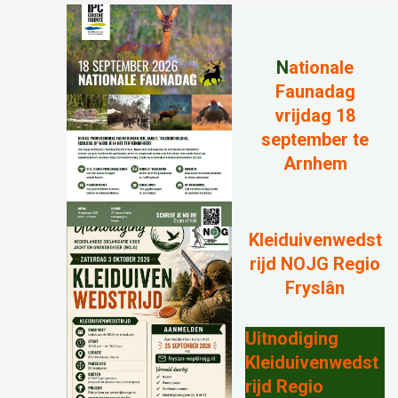
N
ationale
Faunadag
vrijdag 18
september te
Arnhem
Kleiduivenwedst
rijd NOJG Regio
Fryslân
Uitnodiging
Kleiduivenwedst
rijd Regio