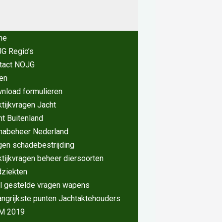
me
G Regio’s
tact NOJG
en
nload formulieren
ktijkvragen Jacht
ht Buitenland
nabeheer Nederland
gen schadebestrijding
ktijkvragen beheer diersoorten
dziekten
l gestelde vragen wapens
angrijkste punten Jachtaktehouders
M 2019