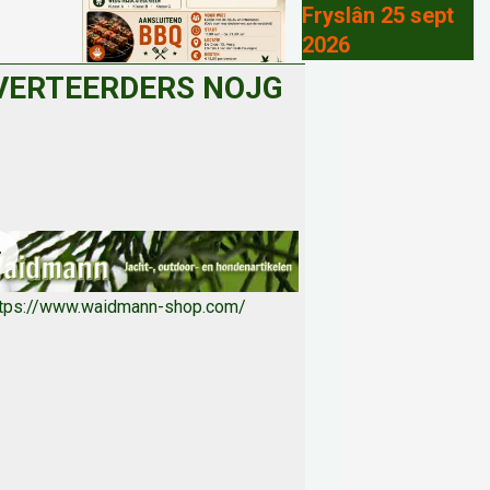
Fryslân 25 sept
2026
VERTEERDERS NOJG
ttps://www.waidmann-shop.com/