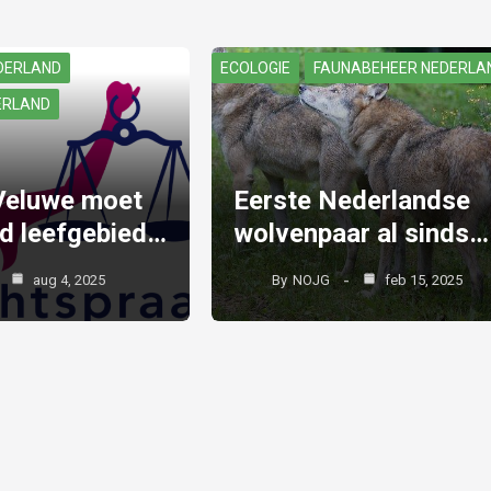
DERLAND
ECOLOGIE
FAUNABEHEER NEDERLA
ERLAND
Veluwe moet
Eerste Nederlandse
d leefgebied…
wolvenpaar al sinds…
aug 4, 2025
By
NOJG
feb 15, 2025