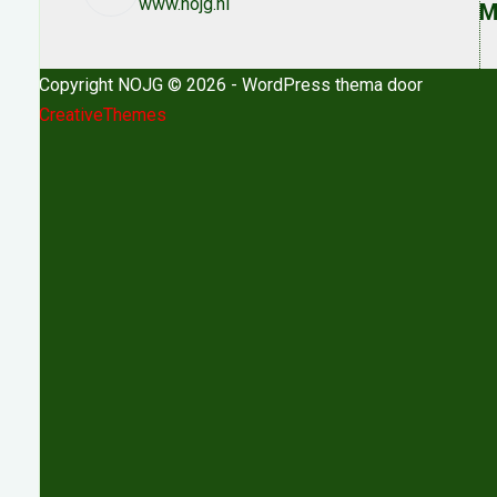
www.nojg.nl
M
Copyright NOJG © 2026 - WordPress thema door
CreativeThemes