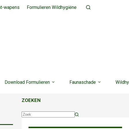
ht-wapens
Formulieren Wildhygiëne
Download Formulieren
Faunaschade
Wildhy
ZOEKEN
Geen
resultaten