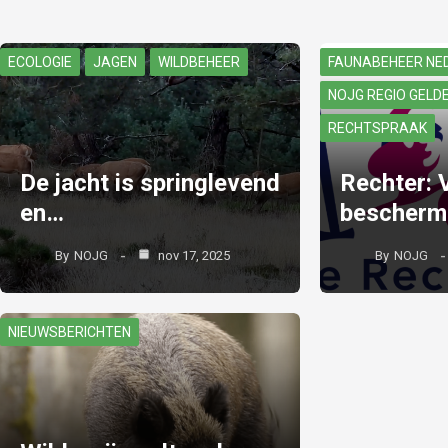
ECOLOGIE
JAGEN
WILDBEHEER
FAUNABEHEER NE
NOJG REGIO GELD
RECHTSPRAAK
De jacht is springlevend
Rechter: 
en…
bescherm
By
NOJG
nov 17, 2025
By
NOJG
NIEUWSBERICHTEN