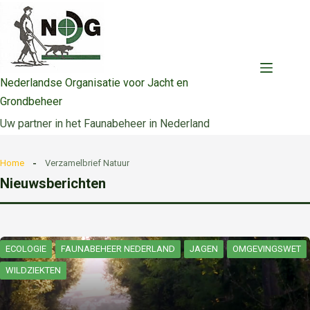
Ga
naar
de
inhoud
Nederlandse Organisatie voor Jacht en
Grondbeheer
Uw partner in het Faunabeheer in Nederland
Home
Verzamelbrief Natuur
Nieuwsberichten
ECOLOGIE
FAUNABEHEER NEDERLAND
JAGEN
OMGEVINGSWET
WILDZIEKTEN