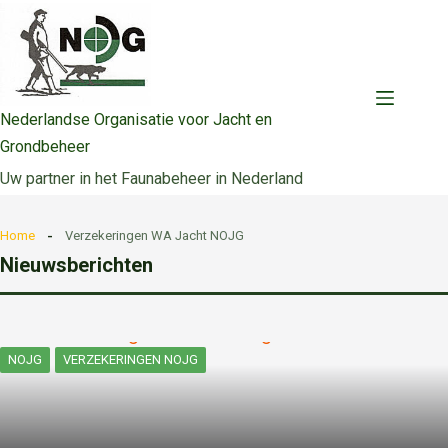
Ga
naar
de
inhoud
Nederlandse Organisatie voor Jacht en
Grondbeheer
Uw partner in het Faunabeheer in Nederland
Home
Verzekeringen WA Jacht NOJG
Nieuwsberichten
NOJG
VERZEKERINGEN NOJG