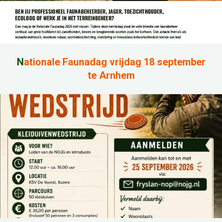
N
ationale Faunadag vrijdag 18 september
te Arnhem