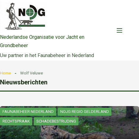
Ga
naar
de
inhoud
Nederlandse Organisatie voor Jacht en
Grondbeheer
Uw partner in het Faunabeheer in Nederland
Home
Wolf Veluwe
Nieuwsberichten
FAUNABEHEER NEDERLAND
NOJG REGIO GELDERLAND
RECHTSPRAAK
SCHADEBESTRIJDING