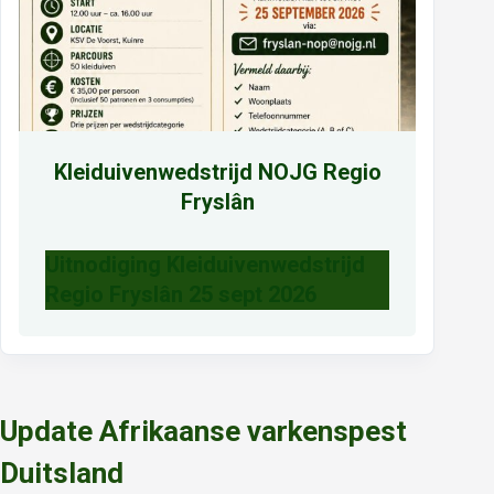
Kleiduivenwedstrijd NOJG Regio
Fryslân
Uitnodiging Kleiduivenwedstrijd
Regio Fryslân 25 sept 2026
Update Afrikaanse varkenspest
Duitsland