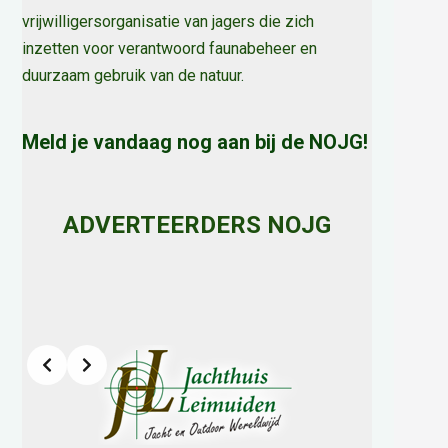
vrijwilligersorganisatie van jagers die zich
inzetten voor verantwoord faunabeheer en
duurzaam gebruik van de natuur
.
Meld je vandaag nog aan bij de NOJG!
ADVERTEERDERS NOJG
Slide 2 of 8
h