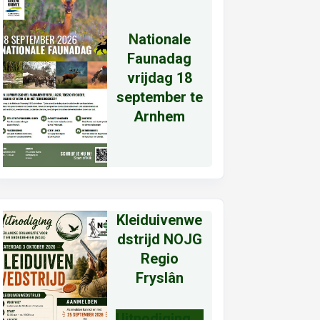
N
ationale
Faunadag
vrijdag 18
september te
Arnhem
Kleiduivenwe
dstrijd NOJG
Regio
Fryslân
Uitnodiging