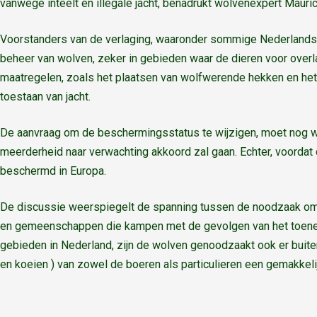
vanwege inteelt en illegale jacht, benadrukt wolvenexpert Mauric
Voorstanders van de verlaging, waaronder sommige Nederlandse en 
beheer van wolven, zeker in gebieden waar de dieren voor overlas
maatregelen, zoals het plaatsen van wolfwerende hekken en het
toestaan van jacht.
De aanvraag om de beschermingsstatus te wijzigen, moet nog 
meerderheid naar verwachting akkoord zal gaan. Echter, voordat de
beschermd in Europa.
De discussie weerspiegelt de spanning tussen de noodzaak om 
en gemeenschappen die kampen met de gevolgen van het toeneme
gebieden in Nederland, zijn de wolven genoodzaakt ook er buiten
en koeien ) van zowel de boeren als particulieren een gemakkelij