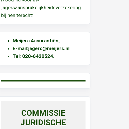
jagersaansprakelijkheidsverzekering
bij hen terecht:
Meijers Assurantiën
,
E-mail:
jagers@meijers.nl
T
el: 020-6420524.
COMMISSIE
JURIDISCHE