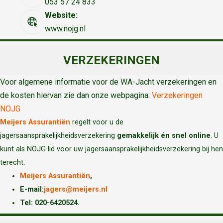
053 57 24 833
Website:
www.nojg.nl
VERZEKERINGEN
Voor algemene informatie voor de WA-Jacht verzekeringen en
de kosten hiervan zie dan onze webpagina:
Verzekeringen
NOJG
Meijers Assurantiën
regelt voor u de
jagersaansprakelijkheidsverzekering
gemakkelijk én snel online
. U
kunt als NOJG lid voor uw jagersaansprakelijkheidsverzekering bij hen
terecht:
Meijers Assurantiën
,
E-mail:
jagers@meijers.nl
T
el: 020-6420524.