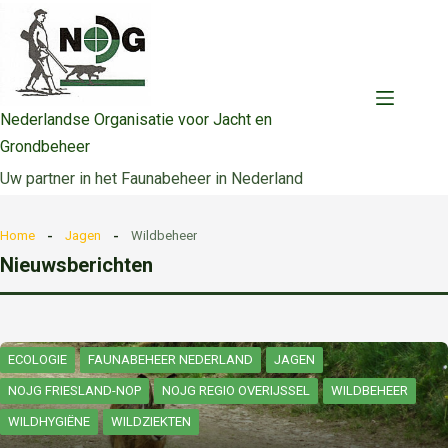
Ga
naar
de
inhoud
Nederlandse Organisatie voor Jacht en
Grondbeheer
Uw partner in het Faunabeheer in Nederland
Home
Jagen
Wildbeheer
Nieuwsberichten
ECOLOGIE
FAUNABEHEER NEDERLAND
JAGEN
NOJG FRIESLAND-NOP
NOJG REGIO OVERIJSSEL
WILDBEHEER
WILDHYGIËNE
WILDZIEKTEN