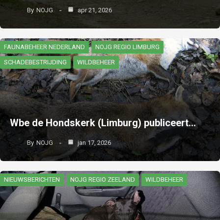
By
NOJG
apr 21, 2026
FAUNABEHEER NEDERLAND
NOJG REGIO LIMBURG
SCHADEBESTRIJDING
WILDBEHEER
Wbe de Hondskerk (Limburg) publiceert…
By
NOJG
jan 17, 2026
NIEUWSBERICHTEN
NOJG REGIO ZEELAND
WILDBEHEER