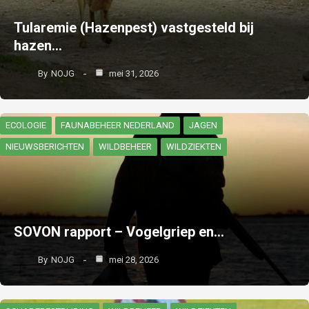
Tularemie (Hazenpest) vastgesteld bij
hazen…
By
NOJG
mei 31, 2026
ECOLOGIE
FAUNABEHEER NEDERLAND
JAGEN
NIEUWSBERICHTEN
WILDBEHEER
WILDZIEKTEN
SOVON rapport – Vogelgriep en…
By
NOJG
mei 28, 2026