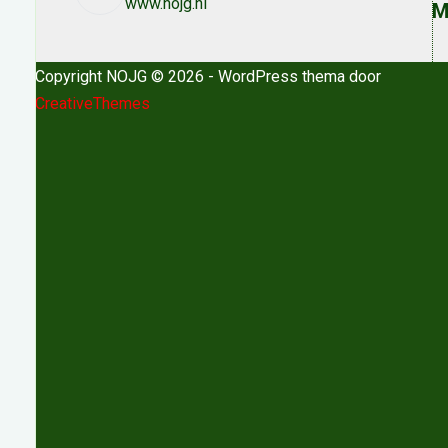
www.nojg.nl
M
Copyright NOJG © 2026 - WordPress thema door
CreativeThemes