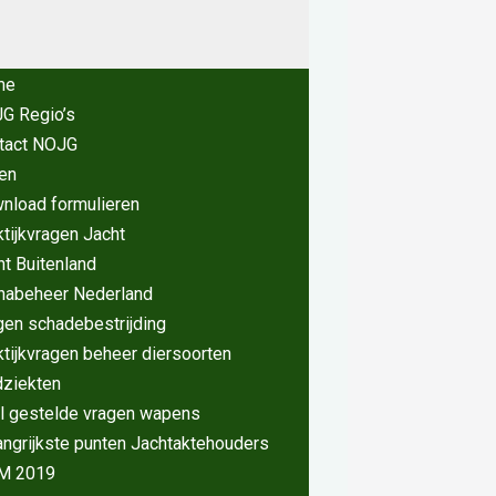
me
G Regio’s
tact NOJG
en
nload formulieren
ktijkvragen Jacht
ht Buitenland
nabeheer Nederland
gen schadebestrijding
ktijkvragen beheer diersoorten
dziekten
l gestelde vragen wapens
angrijkste punten Jachtaktehouders
M 2019