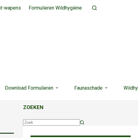
ht-wapens
Formulieren Wildhygiëne
Download Formulieren
Faunaschade
Wildhy
ZOEKEN
Geen
resultaten