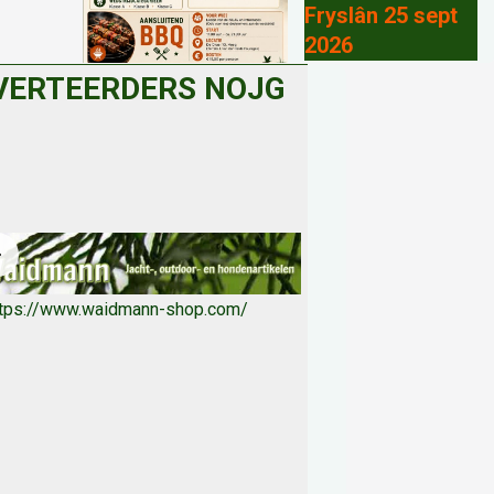
Fryslân 25 sept
2026
VERTEERDERS NOJG
ttps://www.waidmann-shop.com/