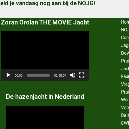
eld je vandaag nog aan bij de NOJG!
Zoran Orolan THE MOVIE Jacht
Ho
NOJ
Videospeler
Con
Jag
Dow
Pra
Jac
Fau
00:00
01:38:04
Vra
Pra
De hazenjacht in Nederland
Wil
Vee
Videospeler
Bel
CW