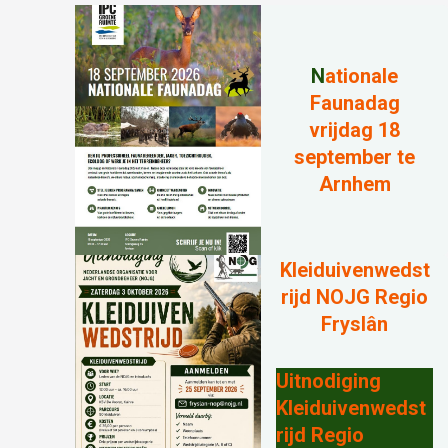
N
ationale
Faunadag
vrijdag 18
september te
Arnhem
Kleiduivenwedst
rijd NOJG Regio
Fryslân
Uitnodiging
Kleiduivenwedst
rijd Regio