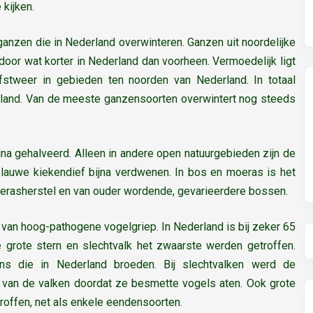
 kijken.
 ganzen die in Nederland overwinteren. Ganzen uit noordelijke
ardoor wat korter in Nederland dan voorheen. Vermoedelijk ligt
rfstweer in gebieden ten noorden van Nederland. In totaal
derland. Van de meeste ganzensoorten overwintert nog steeds
jna gehalveerd. Alleen in andere open natuurgebieden zijn de
 blauwe kiekendief bijna verdwenen. In bos en moeras is het
oerasherstel en van ouder wordende, gevarieerdere bossen.
van hoog-pathogene vogelgriep. In Nederland is bij zeker 65
 grote stern en slechtvalk het zwaarste werden getroffen.
rns die in Nederland broeden. Bij slechtvalken werd de
lft van de valken doordat ze besmette vogels aten. Ook grote
ffen, net als enkele eendensoorten.