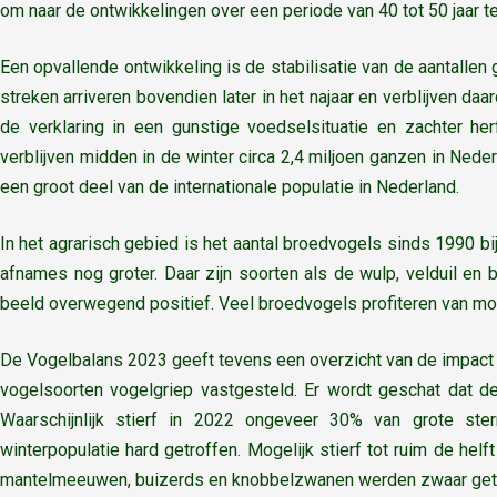
om naar de ontwikkelingen over een periode van 40 tot 50 jaar te
Een opvallende ontwikkeling is de stabilisatie van de aantallen
streken arriveren bovendien later in het najaar en verblijven da
de verklaring in een gunstige voedselsituatie en zachter he
verblijven midden in de winter circa 2,4 miljoen ganzen in Ne
een groot deel van de internationale populatie in Nederland.
In het agrarisch gebied is het aantal broedvogels sinds 1990 bi
afnames nog groter. Daar zijn soorten als de wulp, velduil en
beeld overwegend positief. Veel broedvogels profiteren van m
De Vogelbalans 2023 geeft tevens een overzicht van de impact 
vogelsoorten vogelgriep vastgesteld. Er wordt geschat dat de
Waarschijnlijk stierf in 2022 ongeveer 30% van grote ste
winterpopulatie hard getroffen. Mogelijk stierf tot ruim de he
mantelmeeuwen, buizerds en knobbelzwanen werden zwaar getro