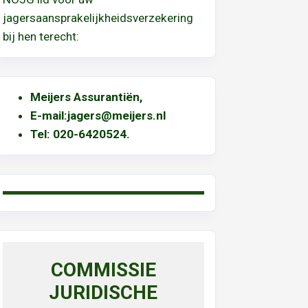
jagersaansprakelijkheidsverzekering
bij hen terecht:
Meijers Assurantiën
,
E-mail:
jagers@meijers.nl
T
el: 020-6420524.
COMMISSIE
JURIDISCHE