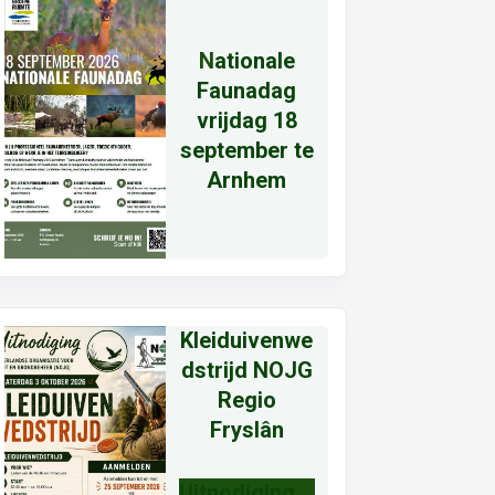
N
ationale
Faunadag
vrijdag 18
september te
Arnhem
Kleiduivenwe
dstrijd NOJG
Regio
Fryslân
Uitnodiging