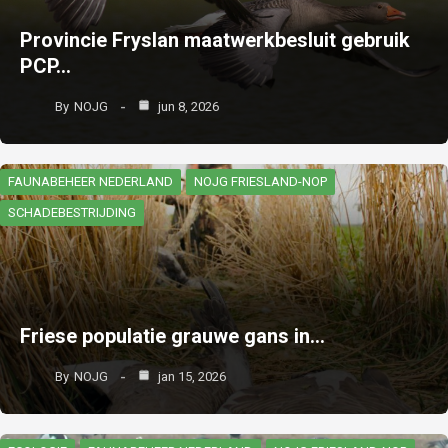
Provincie Fryslan maatwerkbesluit gebruik
PCP…
By
NOJG
jun 8, 2026
FAUNABEHEER NEDERLAND
NOJG FRIESLAND-NOP
SCHADEBESTRIJDING
Friese populatie grauwe gans in…
By
NOJG
jan 15, 2026