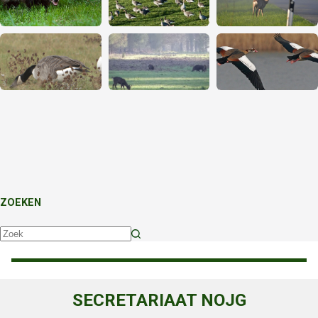
ZOEKEN
Geen
resultaten
SECRETARIAAT NOJG