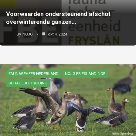
Voorwaarden ondersteunend afschot
overwinterende ganzen…
By
NOJG
okt 4, 2024
FAUNABEHEER NEDERLAND
NOJG FRIESLAND-NOP
SCHADEBESTRIJDING