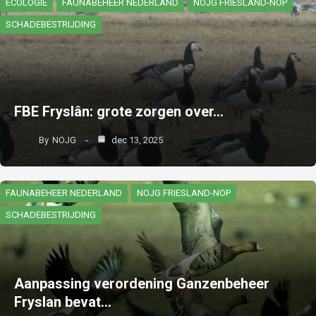
ECOLOGIE
FAUNABEHEER NEDERLAND
NOJG FRIESLAND-NOP
SCHADEBESTRIJDING
FBE Fryslân: grote zorgen over…
By
NOJG
dec 13, 2025
FAUNABEHEER NEDERLAND
NOJG FRIESLAND-NOP
SCHADEBESTRIJDING
Aanpassing verordening Ganzenbeheer
Fryslan bevat…