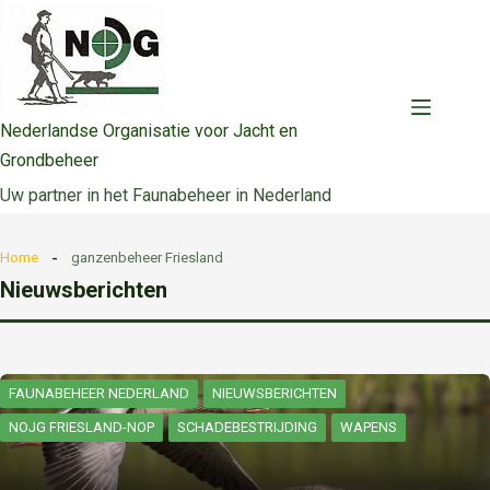
Ga
naar
de
inhoud
Nederlandse Organisatie voor Jacht en
Grondbeheer
Uw partner in het Faunabeheer in Nederland
Home
ganzenbeheer Friesland
Nieuwsberichten
FAUNABEHEER NEDERLAND
NIEUWSBERICHTEN
NOJG FRIESLAND-NOP
SCHADEBESTRIJDING
WAPENS