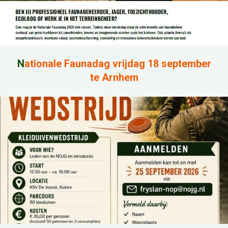
N
ationale Faunadag vrijdag 18 september
te Arnhem