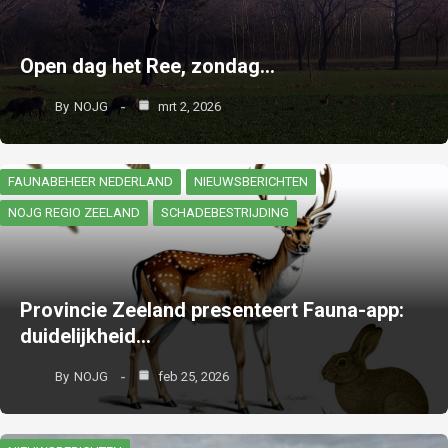
Open dag het Ree, zondag…
By
NOJG
mrt 2, 2026
FAUNABEHEER NEDERLAND
NIEUWSBERICHTEN
NOJG REGIO ZEELAND
SCHADEBESTRIJDING
Provincie Zeeland presenteert Fauna-app:
duidelijkheid…
By
NOJG
feb 25, 2026