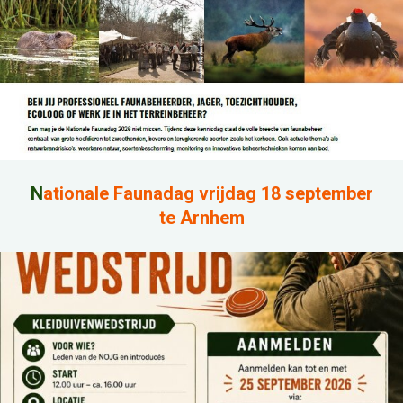
N
ationale Faunadag vrijdag 18 september
te Arnhem