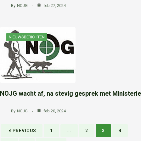
By
NOJG
feb 27, 2024
NIEUWSBERICHTEN
NOJG wacht af, na stevig gesprek met Ministerie
By
NOJG
feb 20, 2024
PREVIOUS
1
...
2
3
4