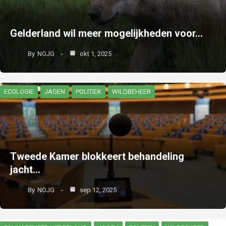
Gelderland wil meer mogelijkheden voor…
By
NOJG
okt 1, 2025
ECOLOGIE
JAGEN
POLITIEK
WILDBEHEER
Tweede Kamer blokkeert behandeling
jacht…
By
NOJG
sep 12, 2025