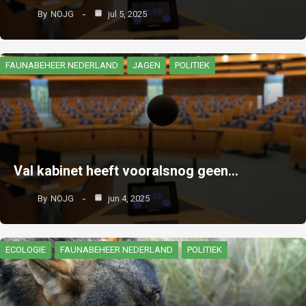
By
NOJG
jul 5, 2025
FAUNABEHEER NEDERLAND
JAGEN
POLITIEK
Val kabinet heeft vooralsnog geen…
By
NOJG
jun 4, 2025
ECOLOGIE
FAUNABEHEER NEDERLAND
POLITIEK