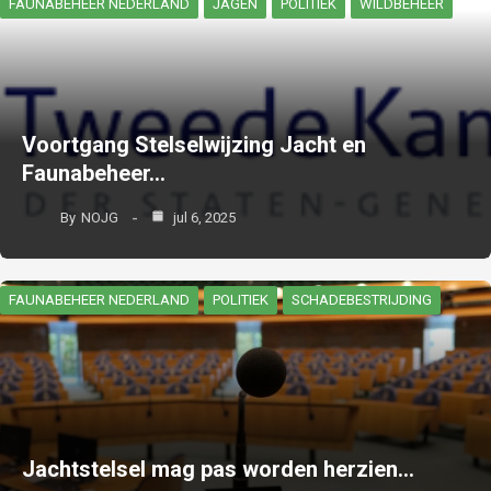
FAUNABEHEER NEDERLAND
JAGEN
POLITIEK
WILDBEHEER
Voortgang Stelselwijzing Jacht en
Faunabeheer…
By
NOJG
jul 6, 2025
FAUNABEHEER NEDERLAND
POLITIEK
SCHADEBESTRIJDING
Jachtstelsel mag pas worden herzien…