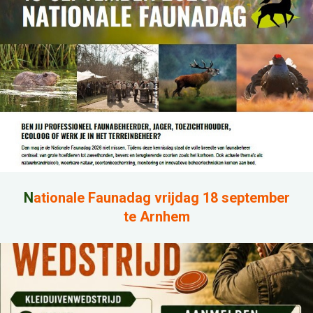
N
ationale Faunadag vrijdag 18 september
te Arnhem