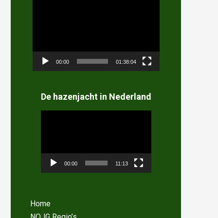
Videospeler
00:00
01:38:04
De hazenjacht in Nederland
Videospeler
00:00
11:13
Home
NOJG Regio’s