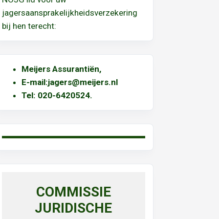
jagersaansprakelijkheidsverzekering
bij hen terecht:
Meijers Assurantiën
,
E-mail:
jagers@meijers.nl
T
el: 020-6420524.
COMMISSIE
JURIDISCHE