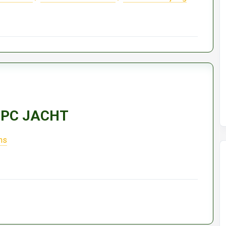
f PC JACHT
ns
em