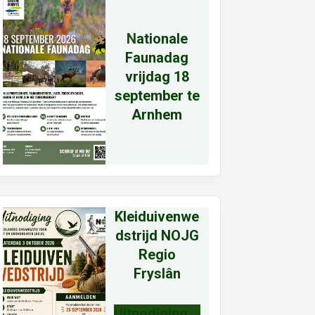
N
ationale
Faunadag
vrijdag 18
september te
Arnhem
Kleiduivenwe
dstrijd NOJG
Regio
Fryslân
Uitnodiging