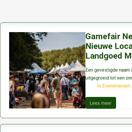
Gamefair Ne
Nieuwe Locat
Landgoed Mi
Een gevestigde naam in
uitgegroeid tot een o
In
Evenementen
Lees meer
Gamefair
Nederland
15,
16