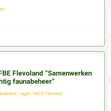
ten
 FBE Flevoland “Samenwerken
htig faunabeheer”
Nederland
/
Jagen
/
NOJG Flevoland