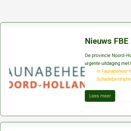
Nieuws FBE 
De provincie Noord-Hol
urgente uitdaging met 
In
Faunabeheer 
Schadebestrijdi
Lees meer
Nieuws
FBE
Noord-
Holland