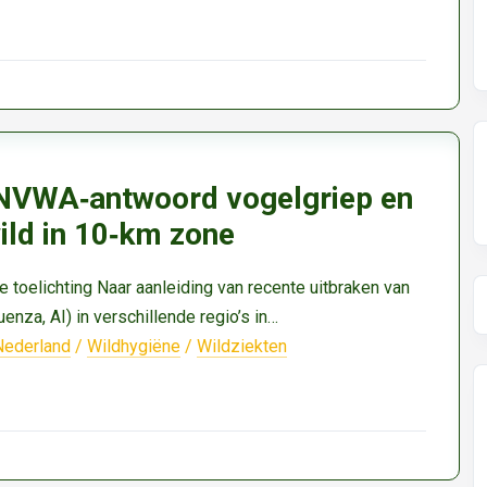
NVWA‑antwoord vogelgriep en
ild in 10‑km zone
e toelichting Naar aanleiding van recente uitbraken van
uenza, AI) in verschillende regio’s in…
Nederland
/
Wildhygiëne
/
Wildziekten
d