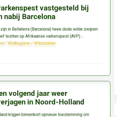
arkenspest vastgesteld bij
n nabij Barcelona
ijn in Bellaterra (Barcelona) twee dode wilde zwijnen
ief testten op Afrikaanse varkenspest (AVP).…
nd
/
Wildhygiëne
/
Wildziekten
n volgend jaar weer
verjagen in Noord-Holland
lland krijgen binnenkort opnieuw toestemming om