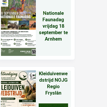
N
ationale
Faunadag
vrijdag 18
september te
Arnhem
Kleiduivenwe
dstrijd NOJG
Regio
Fryslân
Uitnodiging