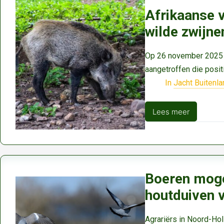
Afrikaanse v
wilde zwijne
Op 26 november 2025 z
aangetroffen die posit
In
Jacht Buitenla
Lees meer
Afrikaanse
varkenspest
vastgesteld
bij
wilde
Boeren moge
zwijnen
houtduiven 
nabij
Barcelona
Agrariërs in Noord-Ho