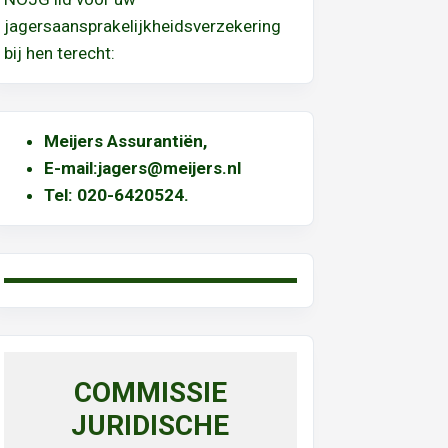
jagersaansprakelijkheidsverzekering
bij hen terecht:
Meijers Assurantiën
,
E-mail:
jagers@meijers.nl
T
el: 020-6420524.
COMMISSIE
JURIDISCHE