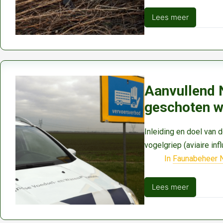
Lees meer
Meest
gestelde
vragen
en
antwoorden
Aanvullend 
over
geschoten w
jagen
bij
Vogelgriep
Inleiding en doel van d
vogelgriep (aviaire infl
In
Faunabeheer 
Lees meer
Aanvullend
NVWA‑antwoor
vogelgriep