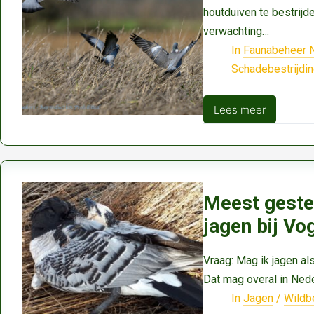
houtduiven te bestrijd
verwachting…
In
Faunabeheer 
Schadebestrijdi
Lees meer
Boeren
mogen
volgend
jaar
weer
Meest geste
houtduiven
jagen bij Vo
verjagen
in
Vraag: Mag ik jagen al
Noord-
Dat mag overal in Nede
Holland
In
Jagen
/
Wildb