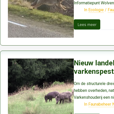
Informatiepunt Wolven
In
Ecologie
/
Fau
Lees meer
Landelijk
Informatiepunt
Wolven
geopend
Nieuw landel
varkenspest
Om de structurele drei
hebben overheden, nat
Varkenshouderij een n
In
Faunabeheer 