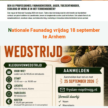
N
ationale Faunadag vrijdag 18 september
te Arnhem