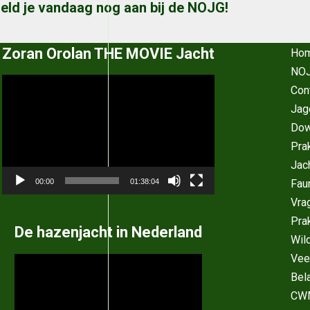
eld je vandaag nog aan bij de NOJG!
Zoran Orolan THE MOVIE Jacht
Ho
NOJ
Videospeler
Con
Jag
Dow
Pra
Jac
Fau
00:00
01:38:04
Vra
Pra
De hazenjacht in Nederland
Wil
Vee
Videospeler
Bel
CW