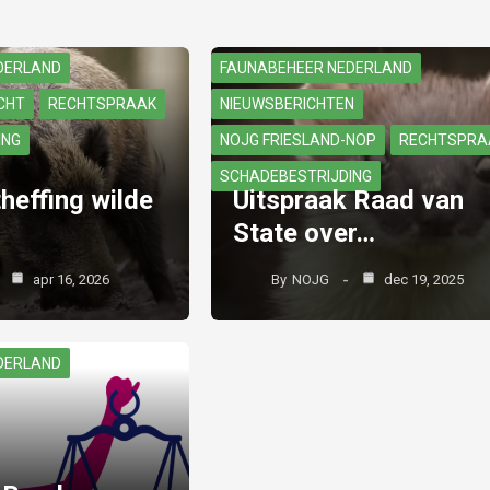
DERLAND
FAUNABEHEER NEDERLAND
CHT
RECHTSPRAAK
NIEUWSBERICHTEN
ING
NOJG FRIESLAND-NOP
RECHTSPRA
SCHADEBESTRIJDING
heffing wilde
Uitspraak Raad van
State over…
apr 16, 2026
By
NOJG
dec 19, 2025
DERLAND