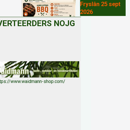
Fryslân 25 sept
2026
VERTEERDERS NOJG
ttps://www.waidmann-shop.com/