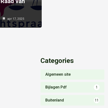
 Raad van
apr 17, 2025
Categories
Algemeen site
Bijlagen Pdf
1
Buitenland
11