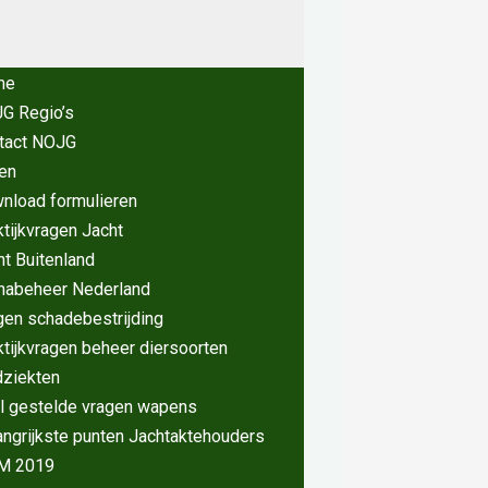
me
G Regio’s
tact NOJG
en
nload formulieren
ktijkvragen Jacht
ht Buitenland
nabeheer Nederland
gen schadebestrijding
ktijkvragen beheer diersoorten
dziekten
l gestelde vragen wapens
angrijkste punten Jachtaktehouders
M 2019