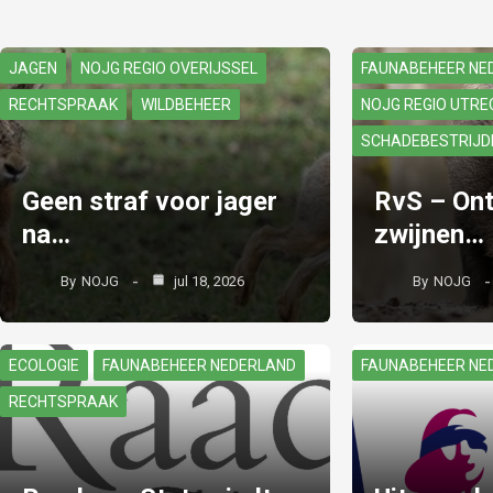
JAGEN
NOJG REGIO OVERIJSSEL
FAUNABEHEER NE
RECHTSPRAAK
WILDBEHEER
NOJG REGIO UTRE
SCHADEBESTRIJD
Geen straf voor jager
RvS – Ont
na…
zwijnen…
By
NOJG
jul 18, 2026
By
NOJG
ECOLOGIE
FAUNABEHEER NEDERLAND
FAUNABEHEER NE
RECHTSPRAAK