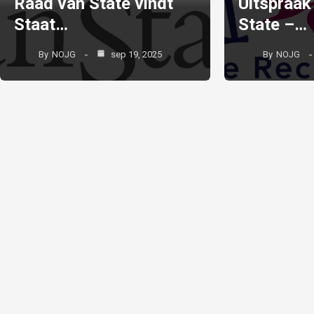
Raad van State vindt
Uitspraak
Staat…
State –…
By
NOJG
sep 19, 2025
By
NOJG