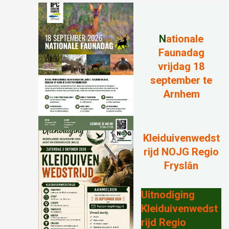
N
ationale
Faunadag
vrijdag 18
september te
Arnhem
Kleiduivenwedst
rijd NOJG Regio
Fryslân
Uitnodiging
Kleiduivenwedst
rijd Regio