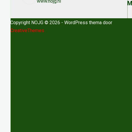
www.nojg.nl
M
Copyright NOJG © 2026 - WordPress thema door
CreativeThemes