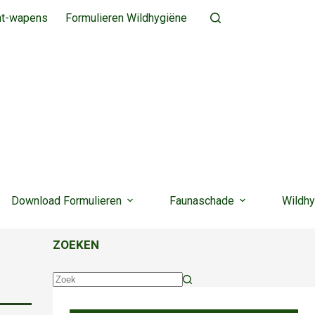
ht-wapens
Formulieren Wildhygiëne
Download Formulieren
Faunaschade
Wildhy
ZOEKEN
Geen
resultaten