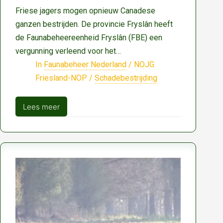
Friese jagers mogen opnieuw Canadese
ganzen bestrijden. De provincie Fryslân heeft
de Faunabeheereenheid Fryslân (FBE) een
vergunning verleend voor het…
In
Faunabeheer Nederland
/
NOJG
Friesland-NOP
/
Schadebestrijding
Lees meer
Provincie
Fryslân
staat
afschot
Canadese
gans
toe
om
snelle