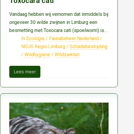
Toxocara cati
Vandaag hebben wij vernomen dat inmiddels bij
ongeveer 30 wilde zwijnen in Limburg een
besmetting met Toxocara cati (spoelworm) is…
In
Ecologie
/
Faunabeheer Nederland
/
NOJG Regio Limburg
/
Schadebestrijding
/
Wildhygiëne
/
Wildziekten
Lees meer
Waarschuwing:
al
30
besmette
wilde
zwijnen
aangetroffen
in