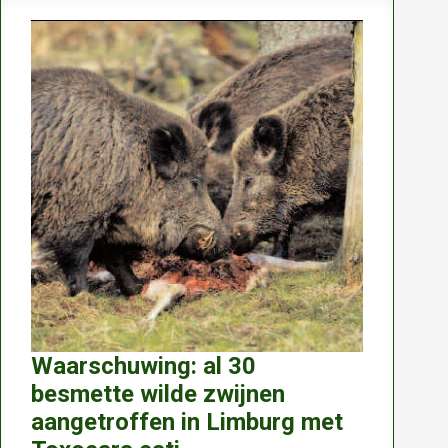
natuur,
maar
beheert
zijn
dieren
niet
meer
Waarschuwing: al 30
besmette wilde zwijnen
aangetroffen in Limburg met