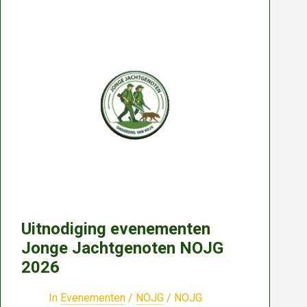
worden
grote
Canadese
ganzen
in
Fryslân
beheerd
op
basis
van
een
provinciale
vergunning
Uitnodiging evenementen
voor
Jonge Jachtgenoten NOJG
populatiebeheer.
2026
In
Evenementen
/
NOJG
/
NOJG