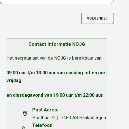
exoten
zoals
de
VOLGENDE
Wasbeer,
Nijlgans
en
Contact Informatie NOJG
grijze
Eekhoorn
Het secretariaat van de NOJG is bereikbaar van:
mogen
na
09:00 uur t/m 13:00 uur van dinsdag tot en met
1
vrijdag
januari
2026
en dinsdagavond van 19:00 uur t/m 22:00 uur.
landelijk
bestreden
Post Adres:
worden
Postbus 72 | 7480 AB Haaksbergen
zonder
Telefoon: