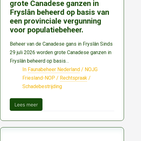
grote Canadese ganzen in
Fryslân beheerd op basis van
een provinciale vergunning
voor populatiebeheer.
Beheer van de Canadese gans in Fryslân Sinds
29 juli 2026 worden grote Canadese ganzen in
Fryslân beheerd op basis…
In
Faunabeheer Nederland
/
NOJG
Friesland-NOP
/
Rechtspraak
/
Schadebestrijding
Lees meer
Sinds
29
juli
2026