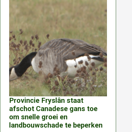
-2032
REE
FAUNABEHEEREENHEID
ZUID-
HOLLAND
Provincie Fryslân staat
afschot Canadese gans toe
om snelle groei en
landbouwschade te beperken