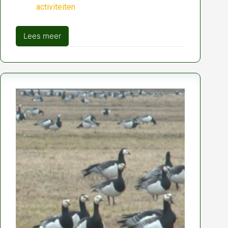
activiteiten
Lees meer
Uitnodiging
evenementen
Jonge
Jachtgenoten
NOJG
2026