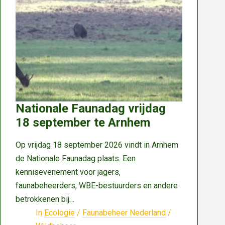
groei
en
landbouwschade
te
beperken
Nationale Faunadag vrijdag
18 september te Arnhem
Op vrijdag 18 september 2026 vindt in Arnhem
de Nationale Faunadag plaats. Een
kennisevenement voor jagers,
faunabeheerders, WBE-bestuurders en andere
betrokkenen bij…
In
Ecologie
/
Faunabeheer Nederland
/