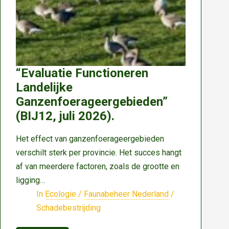
populatie
verwijderen
“Evaluatie Functioneren
Landelijke
Ganzenfoerageergebieden”
(BIJ12, juli 2026).
Het effect van ganzenfoerageergebieden
verschilt sterk per provincie. Het succes hangt
af van meerdere factoren, zoals de grootte en
ligging…
In
Ecologie
/
Faunabeheer Nederland
/
Schadebestrijding