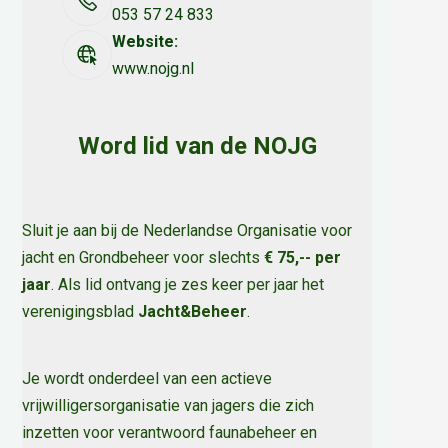
opdracht
053 57 24 833
provincie
Website:
www.nojg.nl
Word lid van de NOJG
Sluit je aan bij de Nederlandse Organisatie voor
jacht en Grondbeheer voor slechts
€ 75,-- per
jaar
. Als lid ontvang je zes keer per jaar het
verenigingsblad
Jacht&Beheer
.
Je wordt onderdeel van een actieve
vrijwilligersorganisatie van jagers die zich
inzetten voor verantwoord faunabeheer en