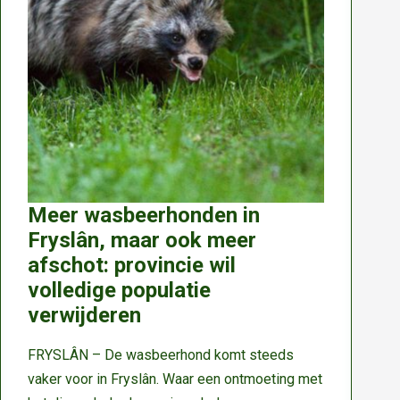
Limburg
met
Toxocara
cati
Meer wasbeerhonden in
Fryslân, maar ook meer
afschot: provincie wil
volledige populatie
verwijderen
FRYSLÂN – De wasbeerhond komt steeds
vaker voor in Fryslân. Waar een ontmoeting met